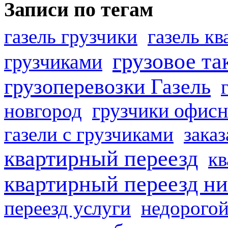
Записи по тегам
газель грузчики
газель к
грузовое та
грузчиками
грузоперевозки Газель
грузчики офисн
новгород
газели с грузчиками
заказ
квартирный переезд
кв
квартирный переезд н
переезд услуги
недорогой