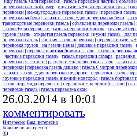
ищу газель +для перевозки
|
газель перевозки частные объявле
перевозки газель фермер
|
ищу газель +для перевозки груза
|
ско
перевозки
|
междугородные перевозки газель
|
перевозки газель
перевозки мебели
|
заказать газель +для перевозки мебели
|
газе
транспортные перевозки газель
|
объявления перевозки газель
|
газели +для перевозки
|
газель перевозки москва
|
грузовые пере
грузов газель
|
открытая газель перевозки
|
нужна газель +для п
перевозки газель
|
частная газель перевозки
|
перевозки газель 
перевозка грузов +на газели цены
|
дешевые перевозки газель
|
перевозки
|
перевозки автомобилями газель
|
газель перевозка 
|
частные перевозки газель
|
газель перевозки самара
|
расценки 
перевозки частники
|
расценки +на перевозки газель
|
заказ газ
перевозки
|
перевозка газель дешево
|
газель 6 метров перевозки
заказать газель +для перевозки недорого
|
перевозки газель фур
грузовые перевозки газель нижний новгород
|
газель бортовая 
газель пирамида перевозки
|
перевозки +на личной газели
|
газ
перевозок газель
|
газель перевозка окон
26.03.2014 в 10:01
комментировать
Интересно
Вам интересно
Больше не интересно
(
0
)