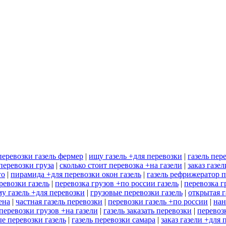
перевозки газель фермер
|
ищу газель +для перевозки
|
газель пер
перевозки груза
|
сколько стоит перевозка +на газели
|
заказ газе
го
|
пирамида +для перевозки окон газель
|
газель рефрижератор 
ревозки газель
|
перевозка грузов +по россии газель
|
перевозка г
у газель +для перевозки
|
грузовые перевозки газель
|
открытая г
ена
|
частная газель перевозки
|
перевозки газель +по россии
|
нан
перевозки грузов +на газели
|
газель заказать перевозки
|
перевоз
е перевозки газель
|
газель перевозки самара
|
заказ газели +для