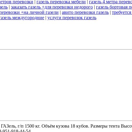
метров перевозки
|
газель перевозка мебели
|
газель 4 метра перев
зель
|
заказать газель +для перевозки недорого
|
газель бортовая 
перевозки +на личной газели
|
авито перевозки газель
|
требуется
газель междугородние
|
услуги перевозок газель
 ГАЗель, г/п 1500 кг. Объём кузова 18 кубов. Размеры тента 
-951-918-44-54