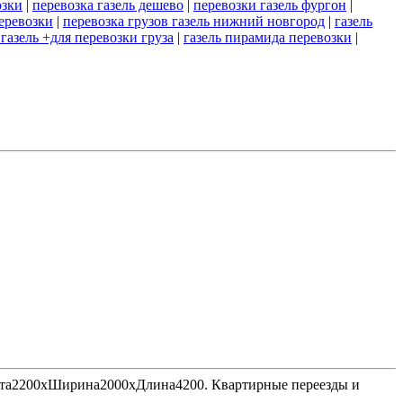
озки
|
перевозка газель дешево
|
перевозки газель фургон
|
перевозки
|
перевозка грузов газель нижний новгород
|
газель
 газель +для перевозки груза
|
газель пирамида перевозки
|
Высота2200хШирина2000хДлина4200. Квартирные переезды и