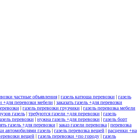
евозки частные объявления
|
газель катюша перевозки
|
газель
ли +для перевозки мебели
|
заказать газель +для перевозки
перевозки
|
газель перевозки грузчики
|
газель перевозка мебели
рузов газель
|
требуются газели +для перевозки
|
газель
азель перевозки
|
нужна газель +для перевозки
|
газель борт
ять газель +для перевозки
|
заказ газели перевозка
|
перевозка
ки автомобилями газель
|
газель перевозка вещей
|
расценки +на
 перевозки вещей
|
газель перевозки +по городу
|
газель