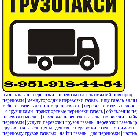
газель казань перевозки
|
перевозки газель нижний новгород
|
перевозки
|
междугородные перевозки газель
|
ищу газель +для 
мебели
|
газель длинномер перевозки
|
перевозки газель недоро
+с грузчиками
|
транспортные перевозки газель
|
объявления пе
перевозки москва
|
грузовые перевозки газель +по россии
|
найм
перевозки
|
услуги перевозки грузов газель
|
перевозки газель ц
грузов +на газели цены
|
дешевые перевозки газель
|
стоимость 
перевозку грузов газелью
|
найти газель +для перевозки
|
частны