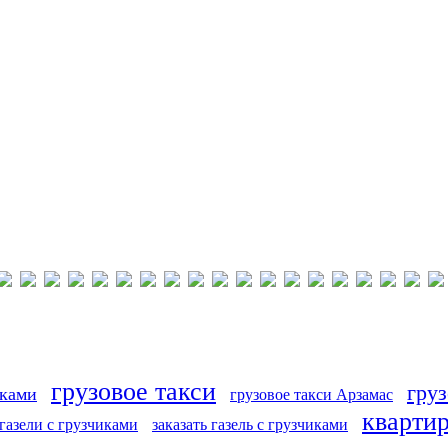
грузовое такси
груз
иками
грузовое такси Арзамас
кварти
 газели с грузчиками
заказать газель с грузчиками