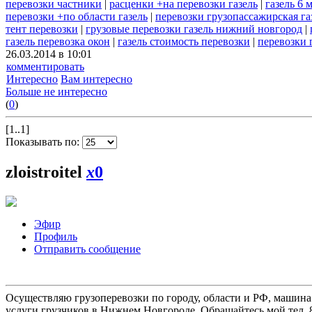
перевозки частники
|
расценки +на перевозки газель
|
газель 6 
перевозки +по области газель
|
перевозки грузопассажирская га
тент перевозки
|
грузовые перевозки газель нижний новгород
|
газель перевозка окон
|
газель стоимость перевозки
|
перевозки 
26.03.2014 в 10:01
комментировать
Интересно
Вам интересно
Больше не интересно
(
0
)
[1..1]
Показывать по:
zloistroitel
x
0
Эфир
Профиль
Отправить сообщение
Осуществляю грузоперевозки по городу, области и РФ, машина
услуги грузчиков в Нижнем Новгороде. Обращайтесь мой тел. 8