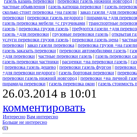
газель казань перевозки
|
перевозки газель нижний новгород
|
частные объявления
|
газель катюша перевозки
|
газель перевоз
сколько стоит перевозка +на газели
|
заказ газели +для перевоз
перевозки
|
перевозки газель недорого
|
пирамида +для перевозк
газель перевозка мебели +с грузчиками
|
транспортные перевозк
газель
|
перевозка грузов газель
|
требуются газели +для перево
газель +для перевозки
|
грузовые перевозки газель
|
открытая га
услуги перевозки грузов газель
|
перевозки газель цена
|
частна
перевозки
|
заказ газели перевозка
|
перевозка грузов +на газел
газель заказать перевозки
|
перевозки автомобилями газель
|
газ
+для перевозки
|
частные перевозки газель
|
газель перевозки с
газель перевозки частники
|
расценки +на перевозки газель
|
га
|
перевозка газель дешево
|
перевозки газель фургон
|
перевозки 
+для перевозки недорого
|
газель бортовая перевозки
|
перевозк
перевозки газель нижний новгород
|
перевозки +на личной газ
пирамида перевозки
|
газель перевозка окон
|
газель стоимость 
26.03.2014 в 10:01
комментировать
Интересно
Вам интересно
Больше не интересно
(
0
)