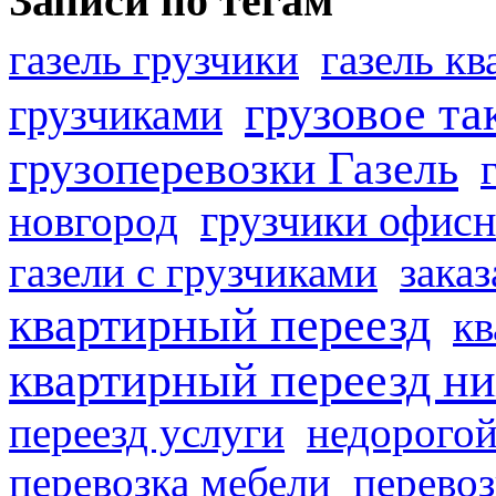
Записи по тегам
газель грузчики
газель к
грузовое та
грузчиками
грузоперевозки Газель
грузчики офисн
новгород
газели с грузчиками
заказ
квартирный переезд
кв
квартирный переезд н
переезд услуги
недорогой
перевозка мебели
перевоз