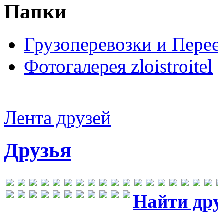
Папки
Грузоперевозки и Пере
Фотогалерея zloistroitel
Лента друзей
Друзья
Найти др