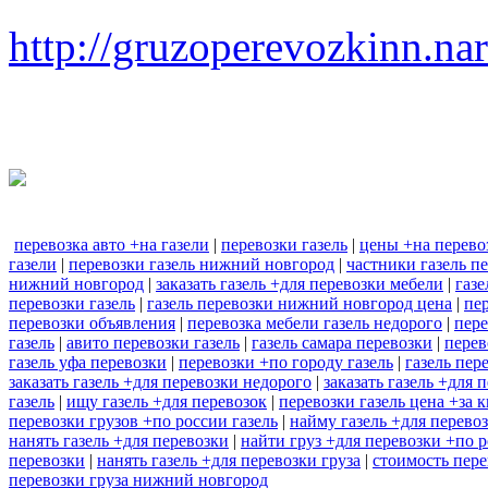
http://gruzoperevozkinn.na
перевозка авто +на газели
|
перевозки газель
|
цены +на перево
газели
|
перевозки газель нижний новгород
|
частники газель п
нижний новгород
|
заказать газель +для перевозки мебели
|
газе
перевозки газель
|
газель перевозки нижний новгород цена
|
пер
перевозки объявления
|
перевозка мебели газель недорого
|
пере
газель
|
авито перевозки газель
|
газель самара перевозки
|
перев
газель уфа перевозки
|
перевозки +по городу газель
|
газель пер
заказать газель +для перевозки недорого
|
заказать газель +для
газель
|
ищу газель +для перевозок
|
перевозки газель цена +за 
перевозки грузов +по россии газель
|
найму газель +для перево
нанять газель +для перевозки
|
найти груз +для перевозки +по 
перевозки
|
нанять газель +для перевозки груза
|
стоимость пере
перевозки груза нижний новгород