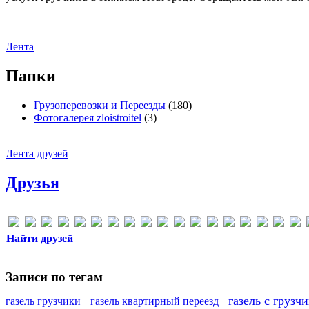
Лента
Папки
Грузоперевозки и Переезды
(180)
Фотогалерея zloistroitel
(3)
Лента друзей
Друзья
Найти друзей
Записи по тегам
газель с грузч
газель грузчики
газель квартирный переезд