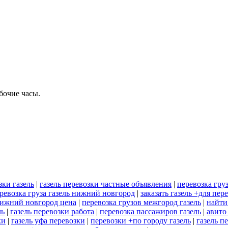
бочие часы.
зки газель
|
газель перевозки частные объявления
|
перевозка груз
ревозка груза газель нижний новгород
|
заказать газель +для пер
нижний новгород цена
|
перевозка грузов межгород газель
|
найти
ль
|
газель перевозки работа
|
перевозка пассажиров газель
|
авито
ки
|
газель уфа перевозки
|
перевозки +по городу газель
|
газель п