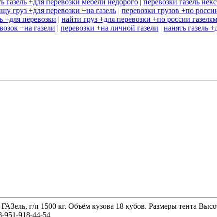
ть газель +для перевозки мебели недорого
|
перевозки газель некс
ищу груз +для перевозки +на газель
|
перевозки грузов +по россии
ль +для перевозки
|
найти груз +для перевозки +по россии газеля
возок +на газели
|
перевозки +на личной газели
|
нанять газель 
 ГАЗель, г/п 1500 кг. Объём кузова 18 кубов. Размеры тента 
-951-918-44-54