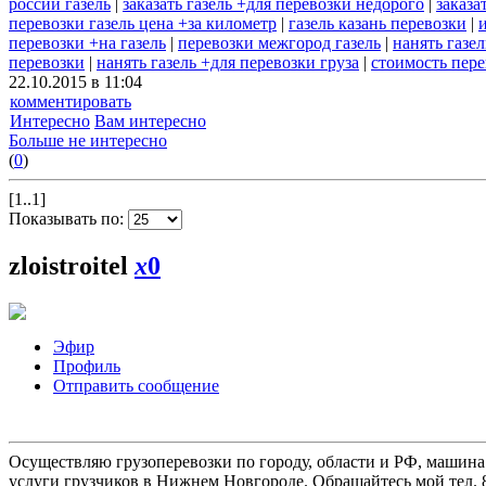
россии газель
|
заказать газель +для перевозки недорого
|
заказа
перевозки газель цена +за километр
|
газель казань перевозки
|
перевозки +на газель
|
перевозки межгород газель
|
нанять газе
перевозки
|
нанять газель +для перевозки груза
|
стоимость пере
22.10.2015 в 11:04
комментировать
Интересно
Вам интересно
Больше не интересно
(
0
)
[1..1]
Показывать по:
zloistroitel
x
0
Эфир
Профиль
Отправить сообщение
Осуществляю грузоперевозки по городу, области и РФ, машина
услуги грузчиков в Нижнем Новгороде. Обращайтесь мой тел. 8