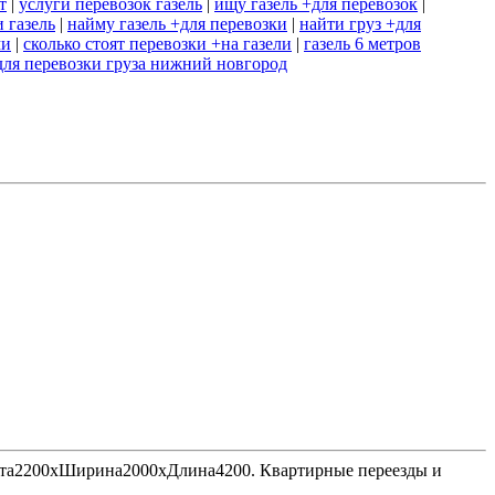
т
|
услуги перевозок газель
|
ищу газель +для перевозок
|
 газель
|
найму газель +для перевозки
|
найти груз +для
ми
|
сколько стоят перевозки +на газели
|
газель 6 метров
+для перевозки груза нижний новгород
Высота2200хШирина2000хДлина4200. Квартирные переезды и