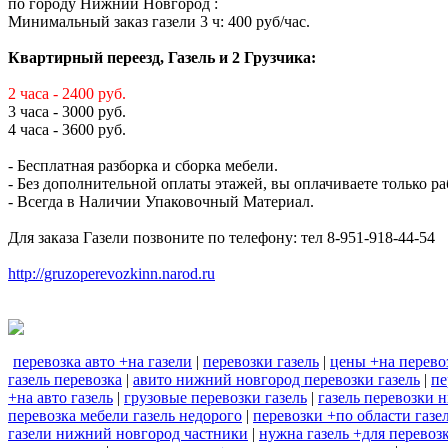
по городу Нижний Новгород :
Минимальный заказ газели 3 ч: 400 руб/час.
Квартирный переезд, Газель и 2 Грузчика:
2 часа - 2400 руб.
3 часа - 3000 руб.
4 часа - 3600 руб.
- Бесплатная разборка и сборка мебели.
- Без дополнительной оплаты этажей, вы оплачиваете только ра
- Всегда в Наличии Упаковочный Материал.
Для заказа Газели позвоните по телефону: тел 8-951-918-44-54
http://gruzoperevozkinn.narod.ru
перевозка авто +на газели
|
перевозки газель
|
цены +на перево
газель перевозка
|
авито нижний новгород перевозки газель
|
пе
+на авто газель
|
грузовые перевозки газель
|
газель перевозки 
перевозка мебели газель недорого
|
перевозки +по области газе
газели нижний новгород частники
|
нужна газель +для перевоз