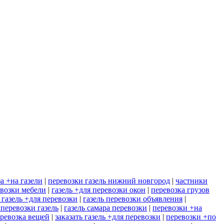
а +на газели
|
перевозки газель нижний новгород
|
частники
евозки мебели
|
газель +для перевозки окон
|
перевозка грузов
 газель +для перевозки
|
газель перевозки объявления
|
 перевозки газель
|
газель самара перевозки
|
перевозки +на
еревозка вещей
|
заказать газель +для перевозки
|
перевозки +по