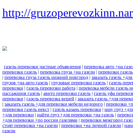
http://gruzoperevozkinn.na
газель перевозки частные объявления
|
перевозка авто +на газе
перевозки газель
|
перевозка груза +на газели
|
перевозки газел
|
перевозка груза газель нижний новгород
|
заказать газель +дл
грузов +на авто газель
|
грузовые перевозки газель
|
газель пер
перевозки
|
газель перевозки работа
|
перевозка мебели газель н
пассажиров газель
|
авито перевозки газель
|
газель уфа перевоз
перевозки
|
газель перевозка вещей
|
заказать газель +для перев
|
заказать газель +для перевозки мебели недорого
|
перевозки +п
перевозки газель некст
|
газель казань перевозки
|
ищу груз +для
+для перевозки
|
найти груз +для перевозки +на газель
|
перевоз
+для перевозки +по россии газелями
|
перевозки межгород газе
стоят перевозки +на газели
|
перевозки +на личной газели
|
нан
газели