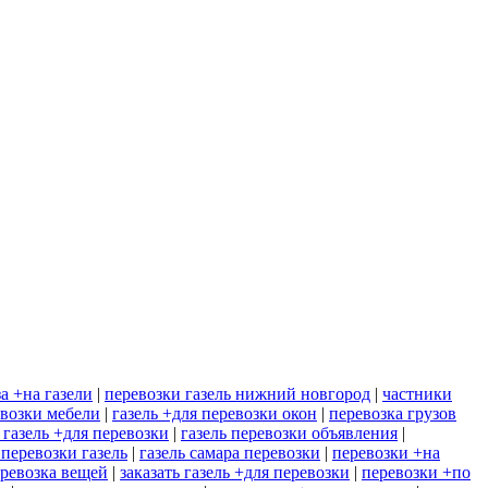
а +на газели
|
перевозки газель нижний новгород
|
частники
евозки мебели
|
газель +для перевозки окон
|
перевозка грузов
 газель +для перевозки
|
газель перевозки объявления
|
 перевозки газель
|
газель самара перевозки
|
перевозки +на
еревозка вещей
|
заказать газель +для перевозки
|
перевозки +по