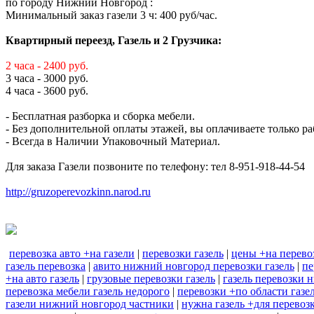
по городу Нижний Новгород :
Минимальный заказ газели 3 ч: 400 руб/час.
Квартирный переезд, Газель и 2 Грузчика:
2 часа - 2400 руб.
3 часа - 3000 руб.
4 часа - 3600 руб.
- Бесплатная разборка и сборка мебели.
- Без дополнительной оплаты этажей, вы оплачиваете только ра
- Всегда в Наличии Упаковочный Материал.
Для заказа Газели позвоните по телефону: тел 8-951-918-44-54
http://gruzoperevozkinn.narod.ru
перевозка авто +на газели
|
перевозки газель
|
цены +на перево
газель перевозка
|
авито нижний новгород перевозки газель
|
пе
+на авто газель
|
грузовые перевозки газель
|
газель перевозки 
перевозка мебели газель недорого
|
перевозки +по области газе
газели нижний новгород частники
|
нужна газель +для перевоз