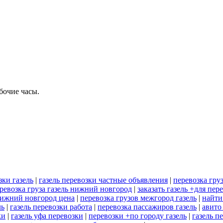
бочие часы.
зки газель
|
газель перевозки частные объявления
|
перевозка груз
ревозка груза газель нижний новгород
|
заказать газель +для пер
нижний новгород цена
|
перевозка грузов межгород газель
|
найти
ль
|
газель перевозки работа
|
перевозка пассажиров газель
|
авито
ки
|
газель уфа перевозки
|
перевозки +по городу газель
|
газель п