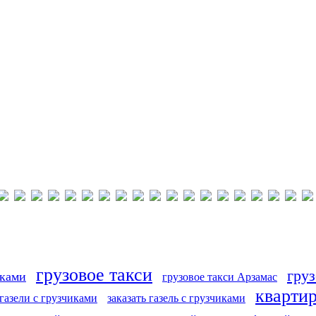
грузовое такси
груз
иками
грузовое такси Арзамас
кварти
 газели с грузчиками
заказать газель с грузчиками