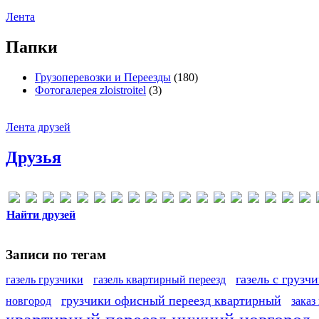
Лента
Папки
Грузоперевозки и Переезды
(180)
Фотогалерея zloistroitel
(3)
Лента друзей
Друзья
Найти друзей
Записи по тегам
газель с грузч
газель грузчики
газель квартирный переезд
грузчики офисный переезд квартирный
новгород
заказ