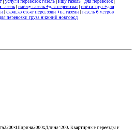
т
|
услуги перевозок газель
|
ищу газель +для перевозок
|
 газель
|
найму газель +для перевозки
|
найти груз +для
ми
|
сколько стоят перевозки +на газели
|
газель 6 метров
+для перевозки груза нижний новгород
Высота2200хШирина2000хДлина4200. Квартирные переезды и