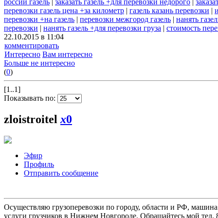
россии газель
|
заказать газель +для перевозки недорого
|
заказа
перевозки газель цена +за километр
|
газель казань перевозки
|
перевозки +на газель
|
перевозки межгород газель
|
нанять газе
перевозки
|
нанять газель +для перевозки груза
|
стоимость пере
22.10.2015 в 11:04
комментировать
Интересно
Вам интересно
Больше не интересно
(
0
)
[1..1]
Показывать по:
zloistroitel
x
0
Эфир
Профиль
Отправить сообщение
Осуществляю грузоперевозки по городу, области и РФ, машина
услуги грузчиков в Нижнем Новгороде. Обращайтесь мой тел. 8