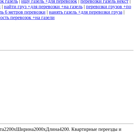
ок газель
|
ищу газель +для перевозок
|
перевозки газель некст
|
и
|
найти груз +для перевозки +на газель
|
перевозки грузов +по
ль 6 метров перевозки
|
нанять газель +для перевозки груза
|
ость перевозок +на газели
Высота2200хШирина2000хДлина4200. Квартирные переезды и