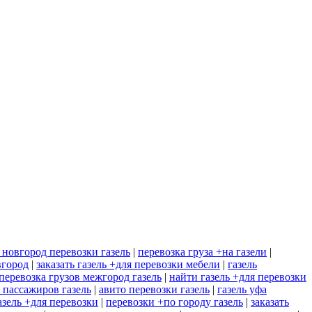
новгород перевозки газель
|
перевозка груза +на газели
|
вгород
|
заказать газель +для перевозки мебели
|
газель
перевозка грузов межгород газель
|
найти газель +для перевозки
 пассажиров газель
|
авито перевозки газель
|
газель уфа
газель +для перевозки
|
перевозки +по городу газель
|
заказать