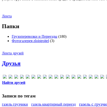
Лента
Папки
Грузоперевозки и Переезды
(180)
Фотогалерея zloistroitel
(3)
Лента друзей
Друзья
Найти друзей
Записи по тегам
газель с грузч
газель грузчики
газель квартирный переезд