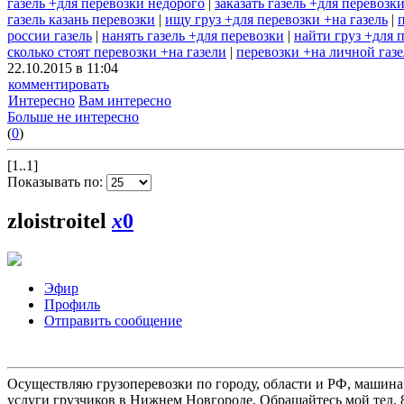
газель +для перевозки недорого
|
заказать газель +для перевозк
газель казань перевозки
|
ищу груз +для перевозки +на газель
|
россии газель
|
нанять газель +для перевозки
|
найти груз +для 
сколько стоят перевозки +на газели
|
перевозки +на личной газ
22.10.2015 в 11:04
комментировать
Интересно
Вам интересно
Больше не интересно
(
0
)
[1..1]
Показывать по:
zloistroitel
x
0
Эфир
Профиль
Отправить сообщение
Осуществляю грузоперевозки по городу, области и РФ, машина
услуги грузчиков в Нижнем Новгороде. Обращайтесь мой тел. 8