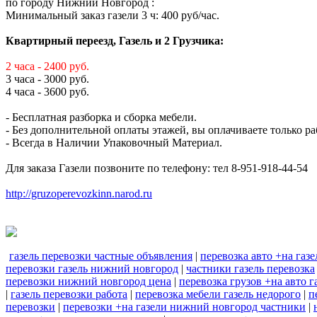
по городу Нижний Новгород :
Минимальный заказ газели 3 ч: 400 руб/час.
Квартирный переезд, Газель и 2 Грузчика:
2 часа - 2400 руб.
3 часа - 3000 руб.
4 часа - 3600 руб.
- Бесплатная разборка и сборка мебели.
- Без дополнительной оплаты этажей, вы оплачиваете только ра
- Всегда в Наличии Упаковочный Материал.
Для заказа Газели позвоните по телефону: тел 8-951-918-44-54
http://gruzoperevozkinn.narod.ru
газель перевозки частные объявления
|
перевозка авто +на газе
перевозки газель нижний новгород
|
частники газель перевозка
перевозки нижний новгород цена
|
перевозка грузов +на авто г
|
газель перевозки работа
|
перевозка мебели газель недорого
|
п
перевозки
|
перевозки +на газели нижний новгород частники
|