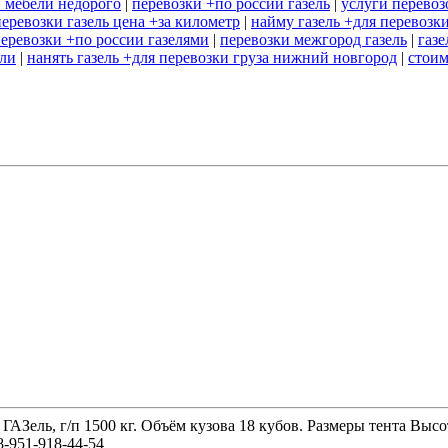
и мебели недорого
|
перевозки +по россии газель
|
услуги перевоз
перевозки газель цена +за километр
|
найму газель +для перевозк
перевозки +по россии газелями
|
перевозки межгород газель
|
газе
ели
|
нанять газель +для перевозки груза нижний новгород
|
стоим
 ГАЗель, г/п 1500 кг. Объём кузова 18 кубов. Размеры тента 
-951-918-44-54