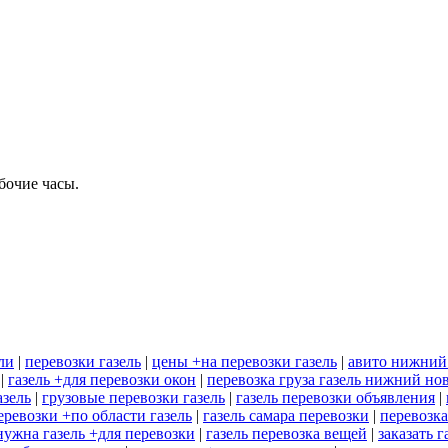
бочие часы.
ли
|
перевозки газель
|
цены +на перевозки газель
|
авито нижний 
|
газель +для перевозки окон
|
перевозка груза газель нижний но
азель
|
грузовые перевозки газель
|
газель перевозки объявления
|
еревозки +по области газель
|
газель самара перевозки
|
перевозка
нужна газель +для перевозки
|
газель перевозка вещей
|
заказать 