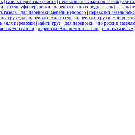
ль
|
газель перевозки работа
|
перевозка пассажиров газель
|
авито
ки
|
газель уфа перевозки
|
перевозки +по городу газель
|
газель п
ть газель +для перевозки мебели недорого
|
перевозки газель некс
ищу груз +для перевозки +на газель
|
перевозки грузов +по россии
ль +для перевозки
|
найти груз +для перевозки +по россии газеля
возок +на газели
|
перевозки +на личной газели
|
нанять газель 