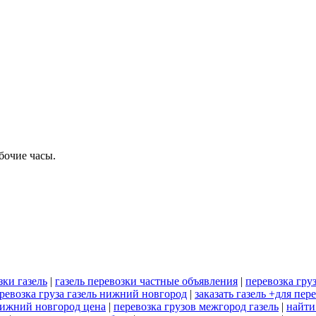
бочие часы.
зки газель
|
газель перевозки частные объявления
|
перевозка груз
ревозка груза газель нижний новгород
|
заказать газель +для пер
нижний новгород цена
|
перевозка грузов межгород газель
|
найти