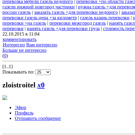
перевозка мебели газель недорого
|
перевозки +по области газе
газели нижний новгород частники
|
нужна газель +для перевоз
россии газель
|
заказать газель +для перевозки недорого
|
заказа
перевозки газель цена +за километр
|
газель казань перевозки
|
перевозки +на газель
|
перевозки межгород газель
|
нанять газе
перевозки
|
нанять газель +для перевозки груза
|
стоимость пере
22.10.2015 в 11:04
комментировать
Интересно
Вам интересно
Больше не интересно
(
0
)
[1..1]
Показывать по:
zloistroitel
x
0
Эфир
Профиль
Отправить сообщение