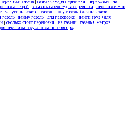
 перевозки газель
|
газель самара перевозки
|
перевозки +на
еревозка вещей
|
заказать газель +для перевозки
|
перевозки +по
т
|
услуги перевозок газель
|
ищу газель +для перевозок
|
 газель
|
найму газель +для перевозки
|
найти груз +для
ми
|
сколько стоят перевозки +на газели
|
газель 6 метров
+для перевозки груза нижний новгород