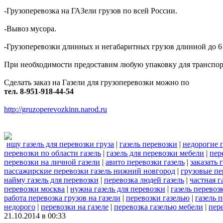
-Грузоперевозка на ГАЗели грузов по всей России.
-Вывоз мусора.
-Грузоперевозки длинных и негабаритных грузов длинной до 6
При необходимости предоставим любую упаковку для транспорти
Сделать заказ на Газели для грузоперевозки можно по
тел. 8-951-918-44-54
http://gruzoperevozkinn.narod.ru
ищу газель для перевозки груза
|
газель перевозки
|
недорогие п
перевозки по области газель
|
газель для перевозки мебели
|
пер
перевозки на личной газели
|
авито перевозки газель
|
заказать 
пассажирские перевозки газель нижний новгород
|
грузовые пе
найму газель для перевозки
|
перевозка людей газель
|
частная г
перевозки москва
|
нужна газель для перевозки
|
газель перевоз
работа перевозка грузов на газели
|
перевозки газелью
|
газель 
недорого
|
перевозки на газеле
|
перевозка газелью мебели
|
пер
21.10.2014 в 00:33