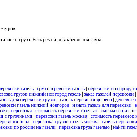
 метров.
ровки груза. Есть ремни, для крепления груза.
еревозки газель
|
груза перевозки газель
|
перевозки по городу га
евозка грузов нижний новгород газель
|
заказ газелей перевозки
газель для перевозки грузов
|
газель перевозки дешево
|
дешевые п
ревозки газель нижний новгород
|
нанять газель для перевозки
|
азель перевозки
|
стоимость перевозки газелью
|
сколько стоит пе
ки с грузчиками
|
перевозки газель москва
|
стоимость перевозок 
перевозки цена
|
перевозка грузов газель москва
|
газель перевозк
евозки по россии на газели
|
перевозка груза газелью
|
найти газе