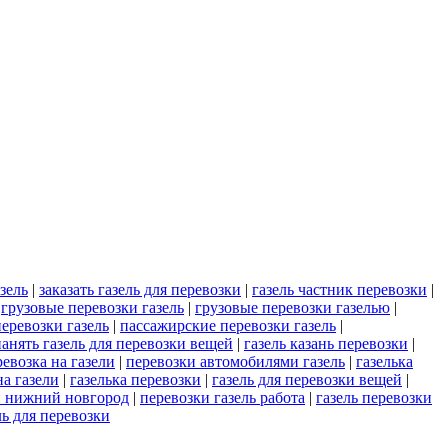
зель
|
заказать газель для перевозки
|
газель частник перевозки
|
|
грузовые перевозки газель
|
грузовые перевозки газелью
|
еревозки газель
|
пассажирские перевозки газель
|
нанять газель для перевозки вещей
|
газель казань перевозки
|
ревозка на газели
|
перевозки автомобилями газель
|
газелька
на газели
|
газелька перевозки
|
газель для перевозки вещей
|
и нижний новгород
|
перевозки газель работа
|
газель перевозки
ль для перевозки