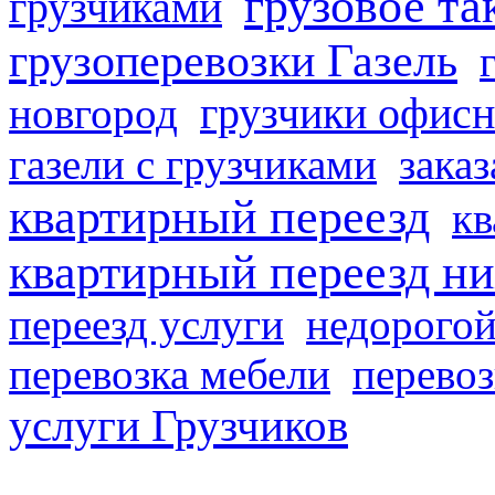
грузовое та
грузчиками
грузоперевозки Газель
грузчики офисн
новгород
газели с грузчиками
заказ
квартирный переезд
кв
квартирный переезд н
переезд услуги
недорогой
перевозка мебели
перевоз
услуги Грузчиков