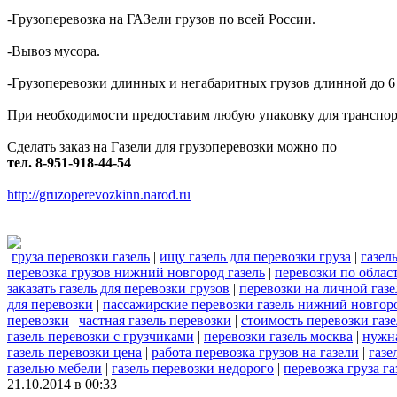
-Грузоперевозка на ГАЗели грузов по всей России.
-Вывоз мусора.
-Грузоперевозки длинных и негабаритных грузов длинной до 6
При необходимости предоставим любую упаковку для транспорти
Сделать заказ на Газели для грузоперевозки можно по
тел. 8-951-918-44-54
http://gruzoperevozkinn.narod.ru
груза перевозки газель
|
ищу газель для перевозки груза
|
газел
перевозка грузов нижний новгород газель
|
перевозки по област
заказать газель для перевозки грузов
|
перевозки на личной газ
для перевозки
|
пассажирские перевозки газель нижний новгор
перевозки
|
частная газель перевозки
|
стоимость перевозки газ
газель перевозки с грузчиками
|
перевозки газель москва
|
нужна
газель перевозки цена
|
работа перевозка грузов на газели
|
газе
газелью мебели
|
газель перевозки недорого
|
перевозка груза г
21.10.2014 в 00:33