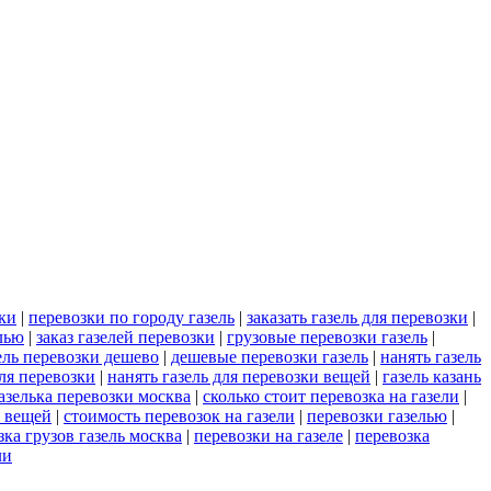
зки
|
перевозки по городу газель
|
заказать газель для перевозки
|
лью
|
заказ газелей перевозки
|
грузовые перевозки газель
|
ель перевозки дешево
|
дешевые перевозки газель
|
нанять газель
ля перевозки
|
нанять газель для перевозки вещей
|
газель казань
азелька перевозки москва
|
сколько стоит перевозка на газели
|
и вещей
|
стоимость перевозок на газели
|
перевозки газелью
|
зка грузов газель москва
|
перевозки на газеле
|
перевозка
ли