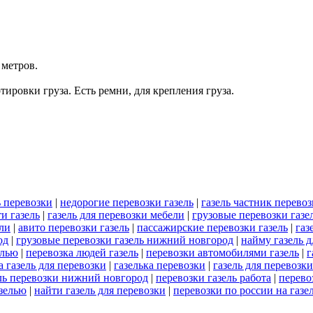
 метров.
ровки груза. Есть ремни, для крепления груза.
ь перевозки
|
недорогие перевозки газель
|
газель частник перево
и газель
|
газель для перевозки мебели
|
грузовые перевозки газе
ели
|
авито перевозки газель
|
пассажирские перевозки газель
|
газ
од
|
грузовые перевозки газель нижний новгород
|
найму газель д
елью
|
перевозка людей газель
|
перевозки автомобилями газель
|
г
 газель для перевозки
|
газелька перевозки
|
газель для перевозк
ль перевозки нижний новгород
|
перевозки газель работа
|
перево
азелью
|
найти газель для перевозки
|
перевозки по россии на газе