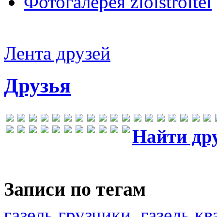
Фотогалерея zloistroitel
Лента друзей
Друзья
Найти др
Записи по тегам
газель грузчики
газель к