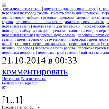
груза перевозки газель
|
ищу газель для перевозки груза
|
газел
перевозки по городу газель
|
заказать газель для перевозки
|
пер
для перевозки мебели
|
грузовые перевозки газелью
|
заказ газе
грузов
|
перевозки на личной газели
|
авито перевозки газель
|
п
перевозки газель
|
нанять газель для перевозки
|
пассажирские п
новгород
|
найму газель для перевозки
|
нанять газель для пере
перевозки газелью
|
перевозка людей газель
|
перевозки автомоб
газели
|
газель перевозки с грузчиками
|
перевозки газель москв
вещей
|
стоимость перевозок на газели
|
перевозки газелью
|
газ
нижний новгород
|
перевозки газель работа
|
перевозка грузов г
перевозки недорого
|
перевозка груза газелью
|
найти газель дл
21.10.2014 в 00:33
комментировать
Интересно
Вам интересно
Больше не интересно
(
0
)
[1..1]
Показывать по: