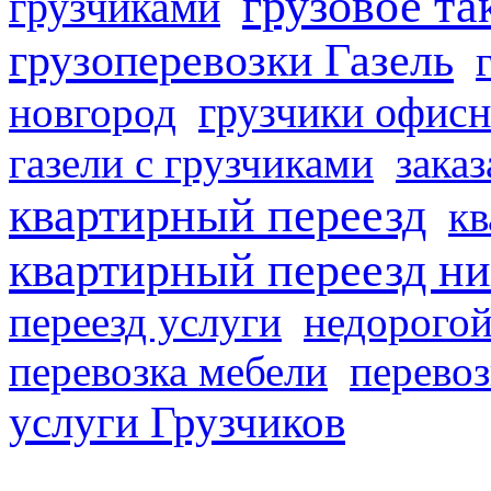
грузовое та
грузчиками
грузоперевозки Газель
грузчики офисн
новгород
газели с грузчиками
заказ
квартирный переезд
кв
квартирный переезд н
переезд услуги
недорогой
перевозка мебели
перевоз
услуги Грузчиков