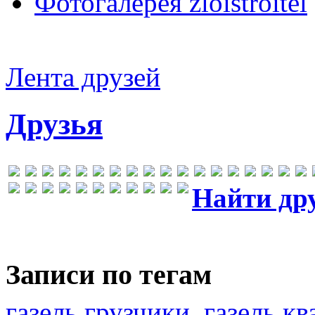
Фотогалерея zloistroitel
Лента друзей
Друзья
Найти др
Записи по тегам
газель грузчики
газель к