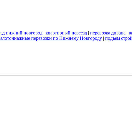
езд нижний новгород
|
квартирный переезд
|
перевозка дивана
|
в
алотоннажные перевозки по Нижнему Новгороду
|
подъем стро