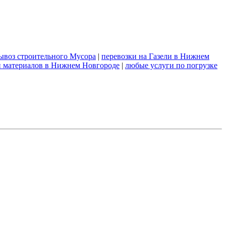
ывоз строительного Мусора
|
перевозки на Газели в Нижнем
й материалов в Нижнем Новгороде
|
любые услуги по погрузке