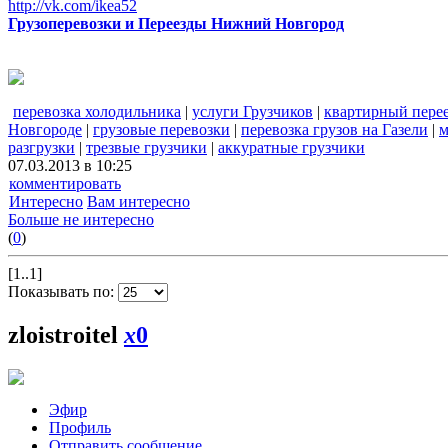
http://vk.com/ikea52
Грузоперевозки и Переезды Нижний Новгород
перевозка холодильника
|
услуги Грузчиков
|
квартирный пере
Новгороде
|
грузовые перевозки
|
перевозка грузов на Газели
|
м
разгрузки
|
трезвые грузчики
|
аккуратные грузчики
07.03.2013 в 10:25
комментировать
Интересно
Вам интересно
Больше не интересно
(
0
)
[1..1]
Показывать по:
zloistroitel
x
0
Эфир
Профиль
Отправить сообщение