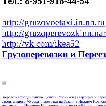
Тел.: 8-951-918-44-54
http://gruzovoetaxi.in.nn.ru
http://gruzoperevozkinn.na
http://vk.com/ikea52
Грузоперевозки и Пере
перевозка холодильника
|
услуги Грузчиков
|
квартирный пере
строительного Мусора
|
перевозки на Газели в Нижнем Новгор
перевозки по Нижнему Новгороду
|
подъем строй материалов 