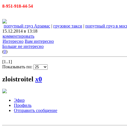
8-951-918-44-54
попутный груз Арзамас
|
грузовое такси
|
попутный груз в мос
15.12.2014 в 13:18
комментировать
Интересно
Вам интересно
Больше не интересно
(
0
)
[1..1]
Показывать по:
zloistroitel
x
0
Эфир
Профиль
Отправить сообщение