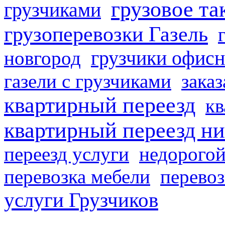
грузовое та
грузчиками
грузоперевозки Газель
грузчики офисн
новгород
газели с грузчиками
заказ
квартирный переезд
кв
квартирный переезд н
переезд услуги
недорогой
перевозка мебели
перевоз
услуги Грузчиков