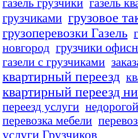
газель грузчики
газель к
грузовое та
грузчиками
грузоперевозки Газель
грузчики офисн
новгород
газели с грузчиками
заказ
квартирный переезд
кв
квартирный переезд н
переезд услуги
недорогой
перевозка мебели
перевоз
услуги Грузчиков