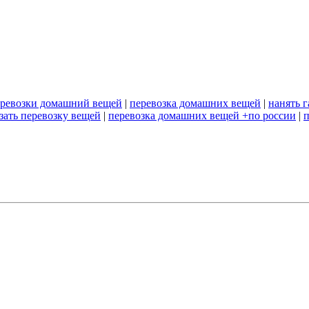
еревозки домашний вещей
|
перевозка домашних вещей
|
нанять г
азать перевозку вещей
|
перевозка домашних вещей +по россии
|
п