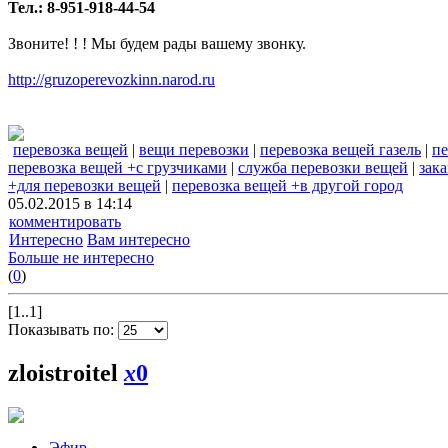
Тел.: 8-951-918-44-54
Звоните! ! ! Мы будем рады вашему звонку.
http://gruzoperevozkinn.narod.ru
перевозка вещей
|
вещи перевозки
|
перевозка вещей газель
|
п
перевозка вещей +с грузчиками
|
служба перевозки вещей
|
зак
+для перевозки вещей
|
перевозка вещей +в другой город
05.02.2015 в 14:14
комментировать
Интересно
Вам интересно
Больше не интересно
(
0
)
[1..1]
Показывать по:
zloistroitel
x
0
Эфир