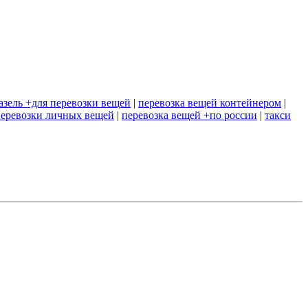
азель +для перевозки вещей
|
перевозка вещей контейнером
|
еревозки личных вещей
|
перевозка вещей +по россии
|
такси