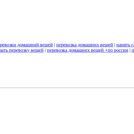
еревозки домашний вещей
|
перевозка домашних вещей
|
нанять г
азать перевозку вещей
|
перевозка домашних вещей +по россии
|
п