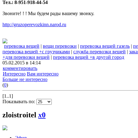
Тел.: 8-951-918-44-54
Звоните! ! ! Мы будем рады вашему звонку.
http://gruzoperevozkinn.narod.ru
перевозка вещей
|
вещи перевозки
|
перевозка вещей газель
|
п
перевозка вещей +с грузчиками
|
служба перевозки вещей
|
зак
+для перевозки вещей
|
перевозка вещей +в другой город
05.02.2015 в 14:14
комментировать
Интересно
Вам интересно
Больше не интересно
(
0
)
[1..1]
Показывать по:
zloistroitel
x
0
Эфир