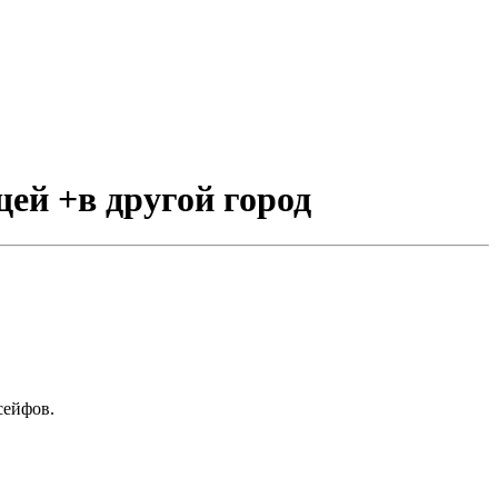
щей +в другой город
сейфов.