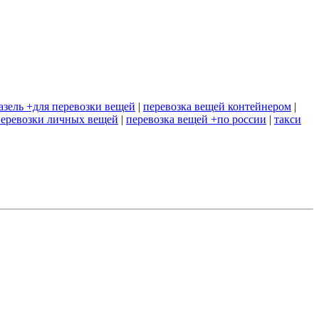
азель +для перевозки вещей
|
перевозка вещей контейнером
|
еревозки личных вещей
|
перевозка вещей +по россии
|
такси