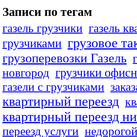
Записи по тегам
газель грузчики
газель к
грузовое та
грузчиками
грузоперевозки Газель
грузчики офисн
новгород
газели с грузчиками
заказ
квартирный переезд
кв
квартирный переезд н
переезд услуги
недорогой