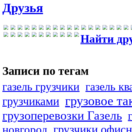
Друзья
Найти др
Записи по тегам
газель грузчики
газель к
грузовое та
грузчиками
грузоперевозки Газель
грузчики офисн
новгород