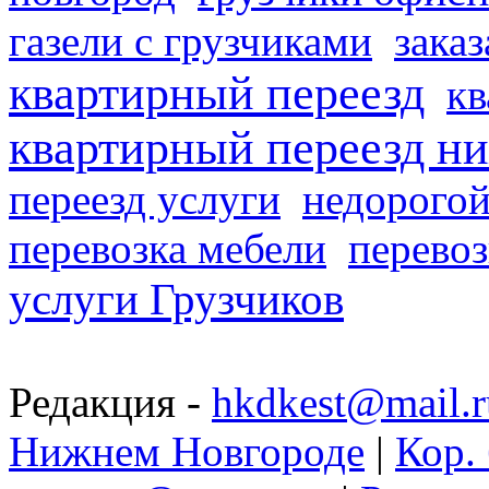
газели с грузчиками
заказ
квартирный переезд
кв
квартирный переезд н
переезд услуги
недорогой
перевозка мебели
перевоз
услуги Грузчиков
Редакция -
hkdkest@mail.r
Нижнем Новгороде
|
Кор. 