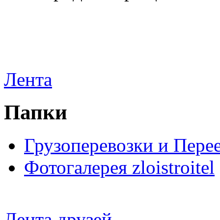
Лента
Папки
Грузоперевозки и Пере
Фотогалерея zloistroitel
Лента друзей