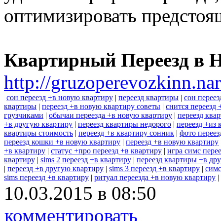
оптимизировать предстоя
Квартирный Переезд в 
http://gruzoperevozkinn.na
сон переезд +в новую квартиру
|
переезд квартиры
|
сон переез
квартиры
|
переезд +в новую квартиру советы
|
снится переезд 
грузчиками
|
обычаи переезда +в новую квартиру
|
переезд ква
+в другую квартиру
|
переезд квартиры недорого
|
переезд +из 
квартиры стоимость
|
переезд +в квартиру сонник
|
фото переез
переезд кошки +в новую квартиру
|
переезд +в новую квартиру
+в квартиру
|
статус +про переезд +в квартиру
|
игра симс пере
квартиру
|
sims 2 переезд +в квартиру
|
переезд квартиры +в др
|
переезд +в другую квартиру
|
sims 3 переезд +в квартиру
|
симс
sims переезд +в квартиру
|
ритуал переезда +в новую квартиру
|
10.03.2015 в 08:50
комментировать