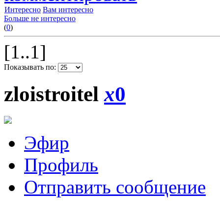
Интересно
Вам интересно
Больше не интересно
(
0
)
[1..1]
Показывать по:
zloistroitel
x
0
Эфир
Профиль
Отправить сообщение