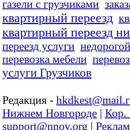
газели с грузчиками
заказ
квартирный переезд
кв
квартирный переезд н
переезд услуги
недорогой
перевозка мебели
перевоз
услуги Грузчиков
Редакция -
hkdkest@mail.r
Нижнем Новгороде
|
Кор. 
support@nnov.org
|
Реклам