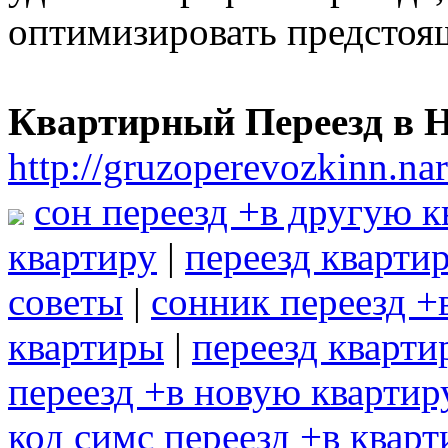
оптимизировать предстоя
Квартирный Переезд в 
http://gruzoperevozkinn.na
сон переезд +в другую к
квартиру
|
переезд кварти
советы
|
сонник переезд +
квартиры
|
переезд кварти
переезд +в новую квартир
код симс переезд +в кварт