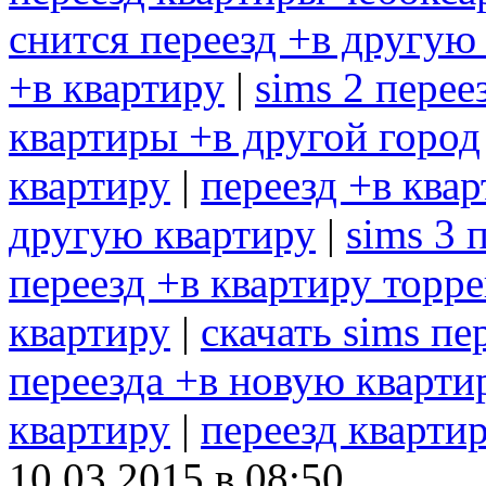
снится переезд +в другую
+в квартиру
|
sims 2 перее
квартиры +в другой город
квартиру
|
переезд +в ква
другую квартиру
|
sims 3 
переезд +в квартиру торр
квартиру
|
скачать sims пе
переезда +в новую кварти
квартиру
|
переезд кварти
10.03.2015 в 08:50