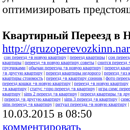
оптимизировать предстоя
Квартирный Переезд в 
http://gruzoperevozkinn.na
сон переезд +в новую квартиру
|
переезд квартиры
|
сон переез
квартиры
|
переезд +в новую квартиру советы
|
снится переезд 
грузчиками
|
обычаи переезда +в новую квартиру
|
переезд ква
+в другую квартиру
|
переезд квартиры недорого
|
переезд +из 
квартиры стоимость
|
переезд +в квартиру сонник
|
фото переез
переезд кошки +в новую квартиру
|
переезд +в новую квартиру
+в квартиру
|
статус +про переезд +в квартиру
|
игра симс пере
квартиру
|
sims 2 переезд +в квартиру
|
переезд квартиры +в др
|
переезд +в другую квартиру
|
sims 3 переезд +в квартиру
|
симс
sims переезд +в квартиру
|
ритуал переезда +в новую квартиру
|
10.03.2015 в 08:50
комментировать