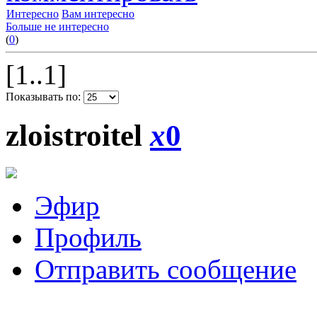
Интересно
Вам интересно
Больше не интересно
(
0
)
[1..1]
Показывать по:
zloistroitel
x
0
Эфир
Профиль
Отправить сообщение