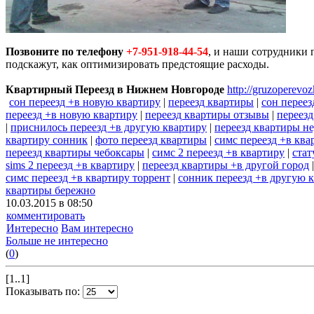
Позвоните по телефону
+7-951-918-44-54
, и наши сотрудники 
подскажут, как оптимизировать предстоящие расходы.
Квартирный Переезд в Нижнем Новгороде
http://gruzoperevoz
сон переезд +в новую квартиру
|
переезд квартиры
|
сон переез
переезд +в новую квартиру
|
переезд квартиры отзывы
|
переезд
|
приснилось переезд +в другую квартиру
|
переезд квартиры н
квартиру сонник
|
фото переезд квартиры
|
симс переезд +в ква
переезд квартиры чебоксары
|
симс 2 переезд +в квартиру
|
стат
sims 2 переезд +в квартиру
|
переезд квартиры +в другой город
симс переезд +в квартиру торрент
|
сонник переезд +в другую 
квартиры бережно
10.03.2015 в 08:50
комментировать
Интересно
Вам интересно
Больше не интересно
(
0
)
[1..1]
Показывать по: