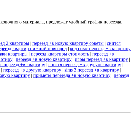
аковочного материала, предложат удобный график переезда,
езд 2 квартиры
|
переезд +в новую квартиру советы
|
снится
ереезд квартир нижний новгород
|
код симс переезд +в квартиру
дажи квартиры
|
переезд квартиры стоимость
|
переезд +в
артиру
|
переезд +в новую квартиру
|
игры переезд +в квартиру
|
ms переезд +в квартиру
|
снится переезд +в другую квартиру
|
|
переезд +в другую квартиру
|
sims 3 переезд +в квартиру
|
новую квартиру
|
приметы переезда +в новую квартиру
|
переезд