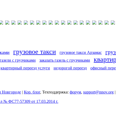
грузовое такси
груз
иками
грузовое такси Арзамас
кварти
 газели с грузчиками
заказать газель с грузчиками
квартирный переезд услуги
недорогой переезд
офисный пере
 Новгороде
|
Кор. блог
, Техподдержка:
форум
,
support@nnov.org
 № ФС77-57309 от 17.03.2014 г.