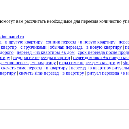
помогут вам рассчитать необходимое для переезда количество уп
kinn.narod.ru
д +в другую квартиру
|
сонник переезд +в новую квартиру
|
пере
 квартир +с грузчиками
|
обычаи переезда +в новую квартиру
|
п
едорого
|
переезд +из квартиры +в дом
|
срок переезда после про
ртиру
|
недорогие переезды квартир
|
переезд кошки +в новую кв
ус +про переезд +в квартиру
|
игра симс переезд +в квартиру
|
si
|
скачать симс переезд +в квартиру
|
переезд +в квартиру ритуалы
квартиру
|
скачать sims переезд +в квартиру
|
ритуал переезда +в 