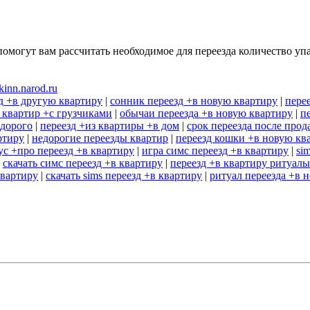
помогут вам рассчитать необходимое для переезда количество уп
kinn.narod.ru
д +в другую квартиру
|
сонник переезд +в новую квартиру
|
пере
 квартир +с грузчиками
|
обычаи переезда +в новую квартиру
|
п
едорого
|
переезд +из квартиры +в дом
|
срок переезда после про
ртиру
|
недорогие переезды квартир
|
переезд кошки +в новую кв
ус +про переезд +в квартиру
|
игра симс переезд +в квартиру
|
si
|
скачать симс переезд +в квартиру
|
переезд +в квартиру ритуалы
квартиру
|
скачать sims переезд +в квартиру
|
ритуал переезда +в 