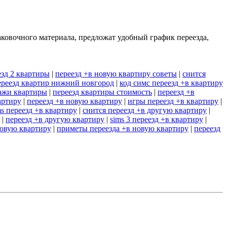
аковочного материала, предложат удобный график переезда,
езд 2 квартиры
|
переезд +в новую квартиру советы
|
снится
ереезд квартир нижний новгород
|
код симс переезд +в квартиру
дажи квартиры
|
переезд квартиры стоимость
|
переезд +в
артиру
|
переезд +в новую квартиру
|
игры переезд +в квартиру
|
ms переезд +в квартиру
|
снится переезд +в другую квартиру
|
|
переезд +в другую квартиру
|
sims 3 переезд +в квартиру
|
новую квартиру
|
приметы переезда +в новую квартиру
|
переезд