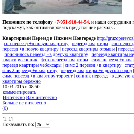
Позвоните по телефону
+7-951-918-44-54
, и наши сотрудники 
подскажут, как оптимизировать предстоящие расходы.
Квартирный Переезд в Нижнем Новгороде
http://gruzoperevoz
сон переезд +в новую квартиру
|
переезд квартиры
|
сон переез
переезд +в новую квартиру
|
переезд квартиры отзывы
|
переезд
|
приснилось переезд +в другую квартиру
|
переезд квартиры н
квартиру сонник
|
фото переезд квартиры
|
симс переезд +в ква
переезд квартиры чебоксары
|
симс 2 переезд +в квартиру
|
стат
sims 2 переезд +в квартиру
|
переезд квартиры +в другой город
симс переезд +в квартиру торрент
|
сонник переезд +в другую 
квартиры бережно
10.03.2015 в 08:50
комментировать
Интересно
Вам интересно
Больше не интересно
(
0
)
[1..1]
Показывать по: