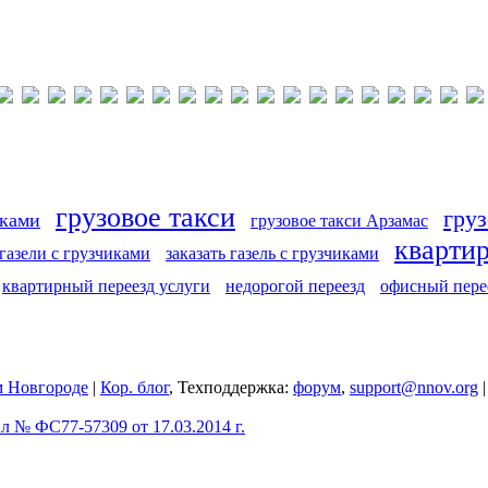
грузовое такси
груз
иками
грузовое такси Арзамас
кварти
 газели с грузчиками
заказать газель с грузчиками
квартирный переезд услуги
недорогой переезд
офисный пере
 Новгороде
|
Кор. блог
, Техподдержка:
форум
,
support@nnov.org
 № ФС77-57309 от 17.03.2014 г.