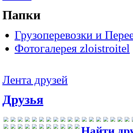
Папки
Грузоперевозки и Пере
Фотогалерея zloistroitel
Лента друзей
Друзья
Найти др