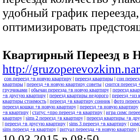
удобный график переезда,
оптимизировать предстоя
Квартирный Переезд в 
http://gruzoperevozkinn.na
сон переезд +в новую квартиру
|
переезд квартиры
|
сон переез
квартиры
|
переезд +в новую квартиру советы
|
снится переезд 
грузчиками
|
обычаи переезда +в новую квартиру
|
переезд ква
+в другую квартиру
|
переезд квартиры недорого
|
переезд +из 
квартиры стоимость
|
переезд +в квартиру сонник
|
фото переез
переезд кошки +в новую квартиру
|
переезд +в новую квартиру
+в квартиру
|
статус +про переезд +в квартиру
|
игра симс пере
квартиру
|
sims 2 переезд +в квартиру
|
переезд квартиры +в др
|
переезд +в другую квартиру
|
sims 3 переезд +в квартиру
|
симс
sims переезд +в квартиру
|
ритуал переезда +в новую квартиру
|
10.03.2015 в 08:50