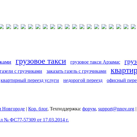
грузовое такси
груз
иками
грузовое такси Арзамас
кварти
 газели с грузчиками
заказать газель с грузчиками
квартирный переезд услуги
недорогой переезд
офисный пере
 Новгороде
|
Кор. блог
, Техподдержка:
форум
,
support@nnov.org
 № ФС77-57309 от 17.03.2014 г.