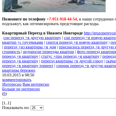
Позвоните по телефону
+7-951-918-44-54
, и наши сотрудники 
подскажут, как оптимизировать предстоящие расходы.
Квартирный Переезд в Нижнем Новгороде
http://gruzoperevoz
сон переезд +в другую квартиру
|
сон переезд +в новую кварт
квартир +с грузчиками
|
снится переезд +в новую квартиру
|
пе
|
переезд +из квартиры +в дом
|
приснилось переезд +в другую 
стоимость
|
недорогие переезды квартир
|
фото переезд кварти
переезд +в квартиру
|
статус +про переезд +в квартиру
|
переез
переезд +в квартиру
|
переезд квартиры +в другой город
|
скача
переезд +в квартиру торрент
|
сонник переезд +в другую кварт
квартиры бережно
10.03.2015 в 08:50
комментировать
Интересно
Вам интересно
Больше не интересно
(
0
)
[1..1]
Показывать по: