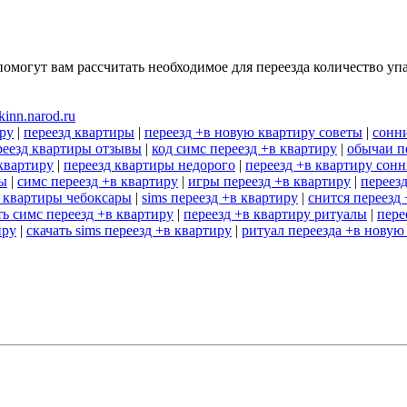
помогут вам рассчитать необходимое для переезда количество уп
kinn.narod.ru
иру
|
переезд квартиры
|
переезд +в новую квартиру советы
|
сонни
реезд квартиры отзывы
|
код симс переезд +в квартиру
|
обычаи п
квартиру
|
переезд квартиры недорого
|
переезд +в квартиру сон
ры
|
симс переезд +в квартиру
|
игры переезд +в квартиру
|
переез
д квартиры чебоксары
|
sims переезд +в квартиру
|
снится переезд
ть симс переезд +в квартиру
|
переезд +в квартиру ритуалы
|
пере
иру
|
скачать sims переезд +в квартиру
|
ритуал переезда +в новую