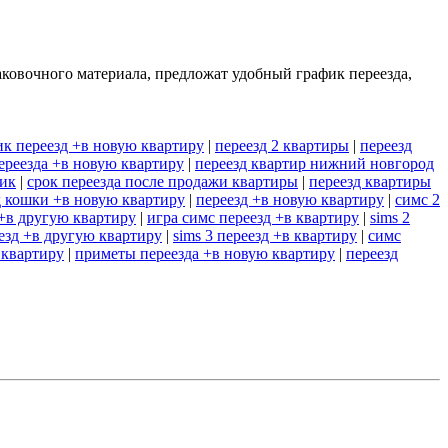
аковочного материала, предложат удобный график переезда,
к переезд +в новую квартиру
|
переезд 2 квартиры
|
переезд
ереезда +в новую квартиру
|
переезд квартир нижний новгород
ник
|
срок переезда после продажи квартиры
|
переезд квартиры
д кошки +в новую квартиру
|
переезд +в новую квартиру
|
симс 2
 +в другую квартиру
|
игра симс переезд +в квартиру
|
sims 2
езд +в другую квартиру
|
sims 3 переезд +в квартиру
|
симс
 квартиру
|
приметы переезда +в новую квартиру
|
переезд