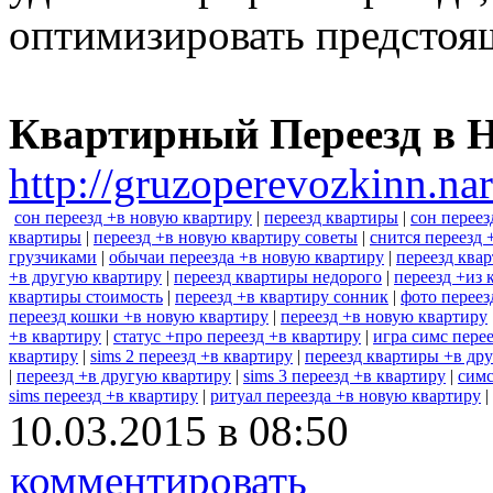
оптимизировать предстоя
Квартирный Переезд в 
http://gruzoperevozkinn.na
сон переезд +в новую квартиру
|
переезд квартиры
|
сон переез
квартиры
|
переезд +в новую квартиру советы
|
снится переезд 
грузчиками
|
обычаи переезда +в новую квартиру
|
переезд ква
+в другую квартиру
|
переезд квартиры недорого
|
переезд +из 
квартиры стоимость
|
переезд +в квартиру сонник
|
фото переез
переезд кошки +в новую квартиру
|
переезд +в новую квартиру
+в квартиру
|
статус +про переезд +в квартиру
|
игра симс пере
квартиру
|
sims 2 переезд +в квартиру
|
переезд квартиры +в др
|
переезд +в другую квартиру
|
sims 3 переезд +в квартиру
|
симс
sims переезд +в квартиру
|
ритуал переезда +в новую квартиру
|
10.03.2015 в 08:50
комментировать