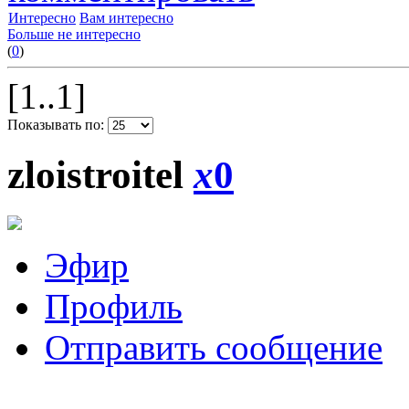
Интересно
Вам интересно
Больше не интересно
(
0
)
[1..1]
Показывать по:
zloistroitel
x
0
Эфир
Профиль
Отправить сообщение