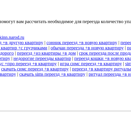
помогут вам рассчитать необходимое для переезда количество уп
kinn.narod.ru
д +в другую квартиру
|
сонник переезд +в новую квартиру
|
пере
 квартир +с грузчиками
|
обычаи переезда +в новую квартиру
|
п
едорого
|
переезд +из квартиры +в дом
|
срок переезда после про
ртиру
|
недорогие переезды квартир
|
переезд кошки +в новую кв
ус +про переезд +в квартиру
|
игра симс переезд +в квартиру
|
si
|
скачать симс переезд +в квартиру
|
переезд +в квартиру ритуалы
квартиру
|
скачать sims переезд +в квартиру
|
ритуал переезда +в 