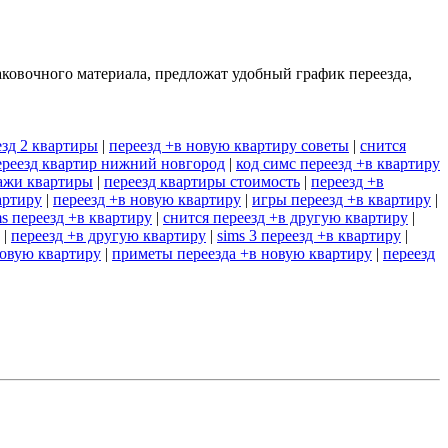
аковочного материала, предложат удобный график переезда,
езд 2 квартиры
|
переезд +в новую квартиру советы
|
снится
ереезд квартир нижний новгород
|
код симс переезд +в квартиру
дажи квартиры
|
переезд квартиры стоимость
|
переезд +в
артиру
|
переезд +в новую квартиру
|
игры переезд +в квартиру
|
ms переезд +в квартиру
|
снится переезд +в другую квартиру
|
|
переезд +в другую квартиру
|
sims 3 переезд +в квартиру
|
новую квартиру
|
приметы переезда +в новую квартиру
|
переезд