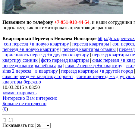
Позвоните по телефону
+7-951-918-44-54
, и наши сотрудники 
подскажут, как оптимизировать предстоящие расходы.
Квартирный Переезд в Нижнем Новгороде
http://gruzoperevoz
сон переезд +в новую квартиру
|
переезд квартиры
|
сон переез
переезд +в новую квартиру
|
переезд квартиры отзывы
|
переезд
|
приснилось переезд +в другую квартиру
|
переезд квартиры н
квартиру сонник
|
фото переезд квартиры
|
симс переезд +в ква
переезд квартиры чебоксары
|
симс 2 переезд +в квартиру
|
стат
sims 2 переезд +в квартиру
|
переезд квартиры +в другой город
симс переезд +в квартиру торрент
|
сонник переезд +в другую 
квартиры бережно
10.03.2015 в 08:50
комментировать
Интересно
Вам интересно
Больше не интересно
(
0
)
[1..1]
Показывать по: