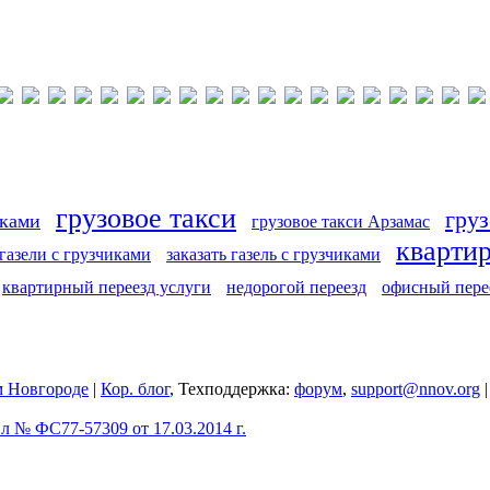
грузовое такси
груз
иками
грузовое такси Арзамас
кварти
 газели с грузчиками
заказать газель с грузчиками
квартирный переезд услуги
недорогой переезд
офисный пере
 Новгороде
|
Кор. блог
, Техподдержка:
форум
,
support@nnov.org
 № ФС77-57309 от 17.03.2014 г.