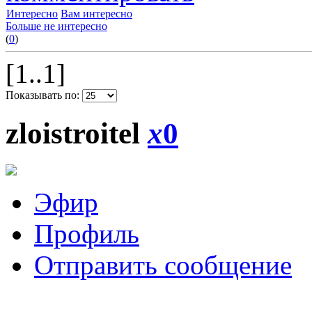
Интересно
Вам интересно
Больше не интересно
(
0
)
[1..1]
Показывать по:
zloistroitel
x
0
Эфир
Профиль
Отправить сообщение