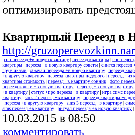
оптимизировать предстоя
Квартирный Переезд в 
http://gruzoperevozkinn.na
сон переезд +в новую квартиру
|
переезд квартиры
|
сон переез
квартиры
|
переезд +в новую квартиру советы
|
снится переезд 
грузчиками
|
обычаи переезда +в новую квартиру
|
переезд ква
+в другую квартиру
|
переезд квартиры недорого
|
переезд +из 
квартиры стоимость
|
переезд +в квартиру сонник
|
фото переез
переезд кошки +в новую квартиру
|
переезд +в новую квартиру
+в квартиру
|
статус +про переезд +в квартиру
|
игра симс пере
квартиру
|
sims 2 переезд +в квартиру
|
переезд квартиры +в др
|
переезд +в другую квартиру
|
sims 3 переезд +в квартиру
|
симс
sims переезд +в квартиру
|
ритуал переезда +в новую квартиру
|
10.03.2015 в 08:50
комментировать