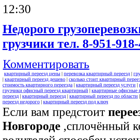
12:30
Недорого грузоперевозк
грузчики тел. 8-951-918-
Комментировать
квартирный переезд цены
|
перевозка квартирный переезд
|
гр
|
квартирный переезд дешево
|
сколько стоит квартирный перее
стоимость квартирного переезда
|
квартирный переезд услуги
|
грузчики офисный переезд квартирный
|
квартирные офисные 
переезд
|
квартирный переезд
|
квартирный переезд по области
переезд недорого
|
квартирный переезд под ключ
Если вам предстоит
перее
Новгороде
,сплочённый к
водителей способен успе