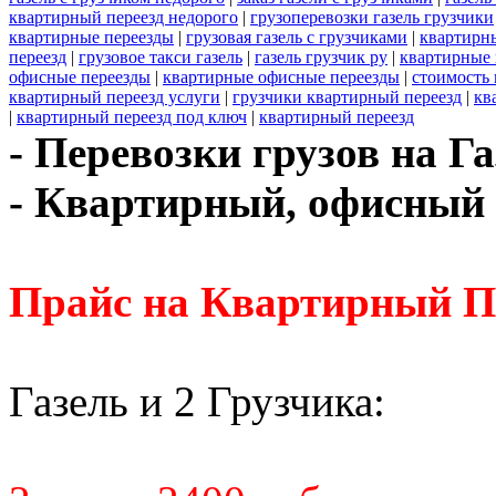
квартирный переезд недорого
|
грузоперевозки газель грузчики
квартирные переезды
|
грузовая газель с грузчиками
|
квартирн
переезд
|
грузовое такси газель
|
газель грузчик ру
|
квартирные 
офисные переезды
|
квартирные офисные переезды
|
стоимость 
квартирный переезд услуги
|
грузчики квартирный переезд
|
кв
|
квартирный переезд под ключ
|
квартирный переезд
- Перевозки грузов на Г
- Квартирный, офисный 
Прайс на Квартирный П
Газель и 2 Грузчика: