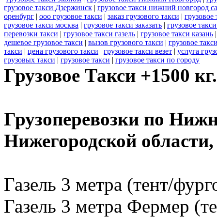
грузовое такси Дзержинск
|
грузовое такси нижний новгород с
оренбург
|
ооо грузовое такси
|
заказ грузового такси
|
грузовое 
грузовое такси москва
|
грузовое такси заказать
|
грузовое такси
перевозки такси
|
грузовое такси газель
|
грузовое такси казань
дешевое грузовое такси
|
вызов грузового такси
|
грузовое такс
такси
|
цена грузового такси
|
грузовое такси везет
|
услуга груз
грузовых такси
|
грузовое такси
|
грузовое такси по городу
Грузовое Такси +1500 кг.
Грузоперевозки по Нижн
Нижегородской области
Газель 3 метра (тент/фург
Газель 3 метра Фермер (те