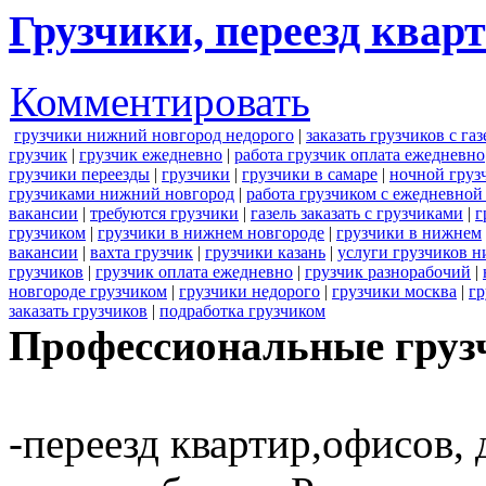
Грузчики, переезд кварт
Комментировать
грузчики нижний новгород недорого
|
заказать грузчиков с га
грузчик
|
грузчик ежедневно
|
работа грузчик оплата ежедневно
грузчики переезды
|
грузчики
|
грузчики в самаре
|
ночной груз
грузчиками нижний новгород
|
работа грузчиком с ежедневной
вакансии
|
требуются грузчики
|
газель заказать с грузчиками
|
г
грузчиком
|
грузчики в нижнем новгороде
|
грузчики в нижнем
вакансии
|
вахта грузчик
|
грузчики казань
|
услуги грузчиков 
грузчиков
|
грузчик оплата ежедневно
|
грузчик разнорабочий
|
новгороде грузчиком
|
грузчики недорого
|
грузчики москва
|
гр
заказать грузчиков
|
подработка грузчиком
Профессиональные грузч
-переезд квартир,офисов, 