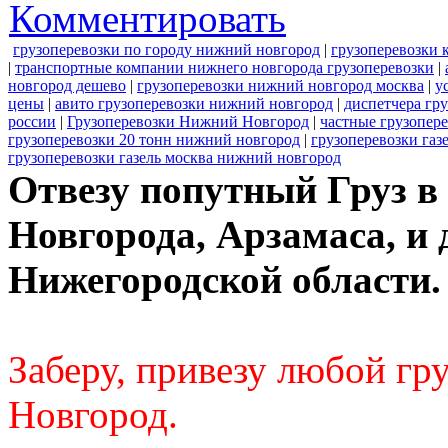
Комментировать
грузоперевозки по городу нижний новгород
|
грузоперевозки 
|
транспортные компании нижнего новгорода грузоперевозки
|
новгород дешево
|
грузоперевозки нижний новгород москва
|
у
цены
|
авито грузоперевозки нижний новгород
|
диспетчера гр
россии
|
Грузоперевозки Нижний Новгород
|
частные грузопер
грузоперевозки 20 тонн нижний новгород
|
грузоперевозки га
грузоперевозки газель москва нижний новгород
Отвезу попутный Груз в
Новгорода, Арзамаса, и 
Нижегородской области.
Заберу, привезу любой г
Новгород.